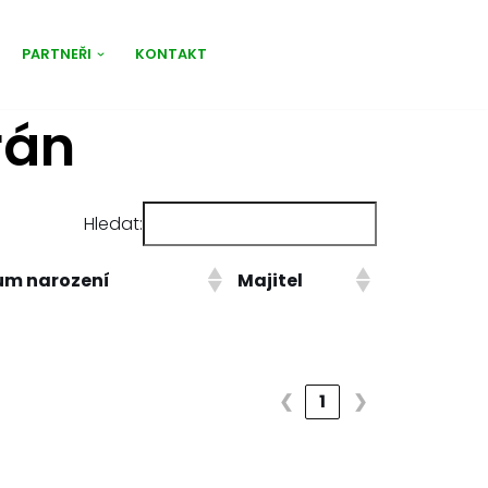
PARTNEŘI
KONTAKT
rán
Hledat:
um narození
Majitel
❮
1
❯